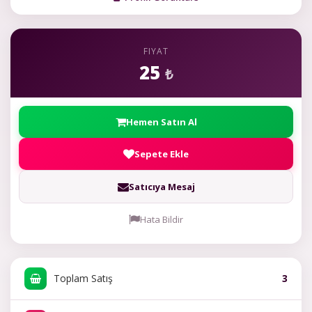
FIYAT
25
₺
Hemen Satın Al
Sepete Ekle
Satıcıya Mesaj
Hata Bildir
Toplam Satış
3