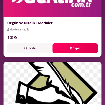
Özgün ve Nitelikli Metinler
doktorali-atilla
12 ₺
İncele
Sepet