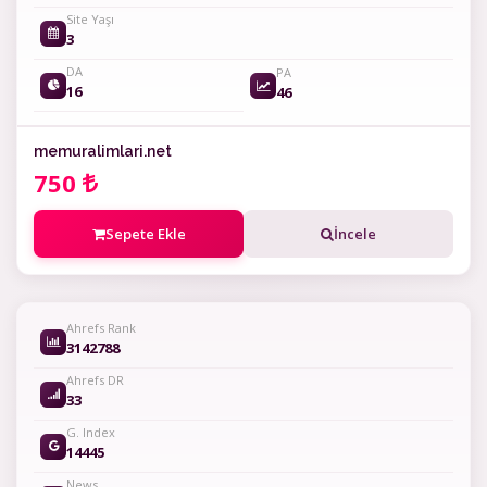
Site Yaşı
3
DA
PA
16
46
memuralimlari.net
750
Sepete Ekle
İncele
Ahrefs Rank
3142788
Ahrefs DR
33
G. Index
14445
News