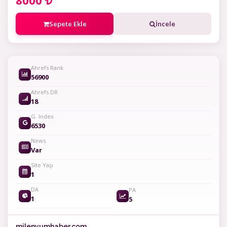
8000
Sepete Ekle
İncele
Ahrefs Rank
56900
Ahrefs DR
18
G. Index
6530
News
Var
Site Yaşı
1
DA
PA
1
5
milenyumhaber.com