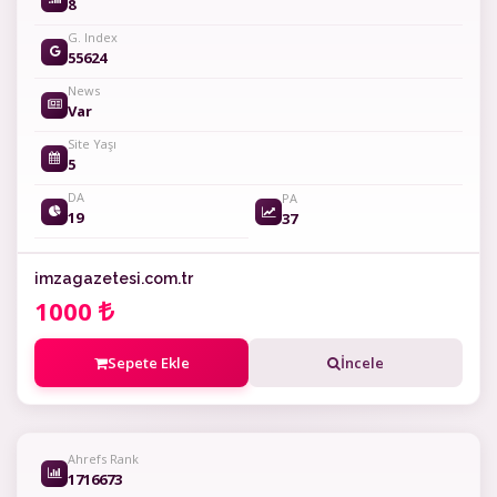
8
G. Index
55624
News
Var
Site Yaşı
5
DA
PA
19
37
imzagazetesi.com.tr
1000
Sepete Ekle
İncele
Ahrefs Rank
1716673