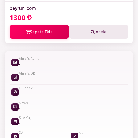
beyruni.com
1300
Sepete Ekle
İncele
Ahrefs Rank
-
Ahrefs DR
-
G. Index
-
News
-
Site Yaşı
-
DA
PA