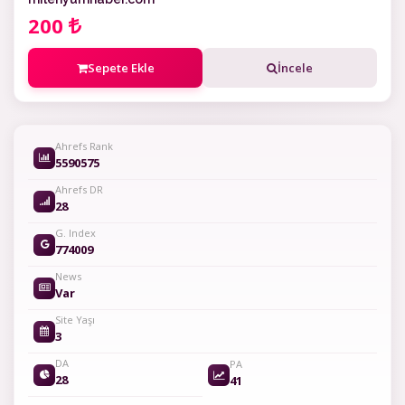
200
Sepete Ekle
İncele
Ahrefs Rank
5590575
Ahrefs DR
28
G. Index
774009
News
Var
Site Yaşı
3
DA
PA
28
41