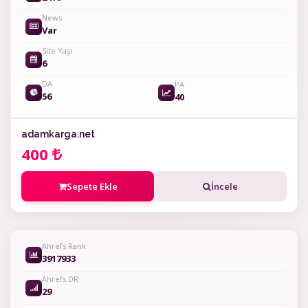
News
Var
Site Yaşı
6
DA
PA
56
40
adamkarga.net
400
Sepete Ekle
İncele
Ahrefs Rank
3917933
Ahrefs DR
29