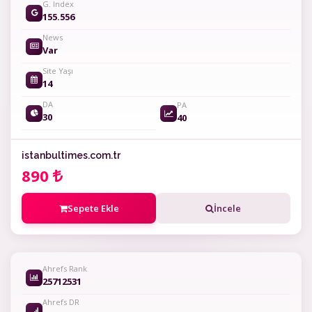
G. Index
155.556
News
Var
Site Yaşı
14
DA
PA
30
40
istanbultimes.com.tr
890
Sepete Ekle
İncele
Ahrefs Rank
25712531
Ahrefs DR