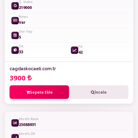
G. Index
219000
News
Var
Site Yaşı
5
DA
PA
33
42
cagdaskocaeli.com.tr
3900
Sepete Ekle
İncele
Ahrefs Rank
25088931
Ahrefs DR