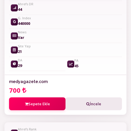
Ahrefs DR
44
G. Index
440000
News
Var
Site Yaşı
21
DA
PA
29
45
medyagazete.com
700
Sepete Ekle
İncele
Ahrefs Rank