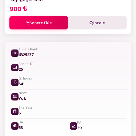
900
Sepete Ekle
İncele
Ahrefs Rank
6325237
Ahrefs DR
25
G. Index
541
News
Yok
Site Yaşı
5
DA
PA
53
39