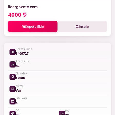
lidergazete.com
4000
Sepete Ekle
İncele
Ahrefs Rank
1409727
Ahrefs DR
42
G. Index
19100
News
Var
Site Yaşı
5
DA
PA