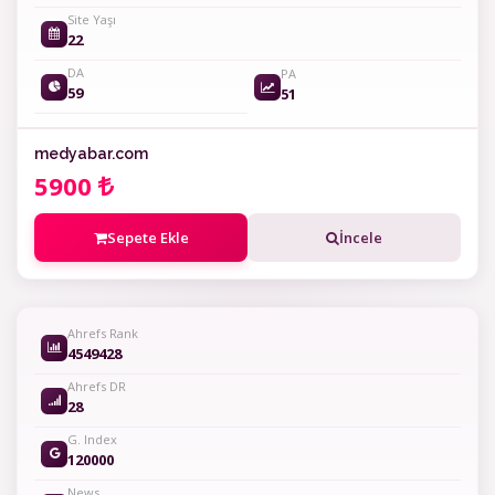
Site Yaşı
22
DA
PA
59
51
medyabar.com
5900
Sepete Ekle
İncele
Ahrefs Rank
4549428
Ahrefs DR
28
G. Index
120000
News