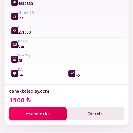
1630539
Ahrefs DR
39
G. Index
251000
News
Var
Site Yaşı
25
DA
PA
34
45
canakkaleolay.com
1500
Sepete Ekle
İncele