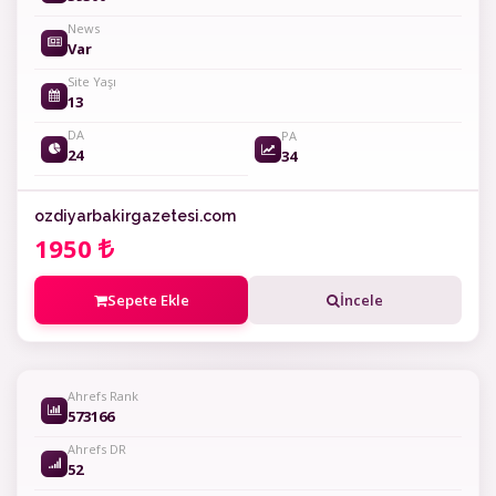
News
Var
Site Yaşı
13
DA
PA
24
34
ozdiyarbakirgazetesi.com
1950
Sepete Ekle
İncele
Ahrefs Rank
573166
Ahrefs DR
52