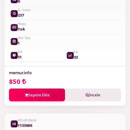
6
G. Index
237
News
Yok
Site Yaşı
1
DA
PA
51
33
memur.info
850
Sepete Ekle
İncele
Ahrefs Rank
1133606