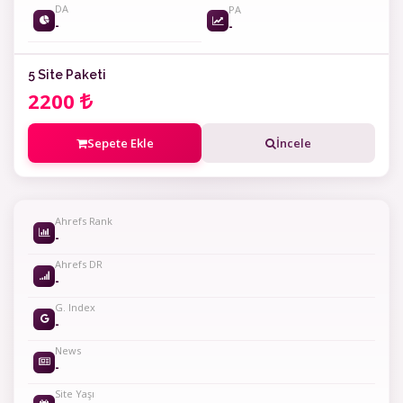
DA
PA
-
-
5 Site Paketi
2200
Sepete Ekle
İncele
Ahrefs Rank
-
Ahrefs DR
-
G. Index
-
News
-
Site Yaşı