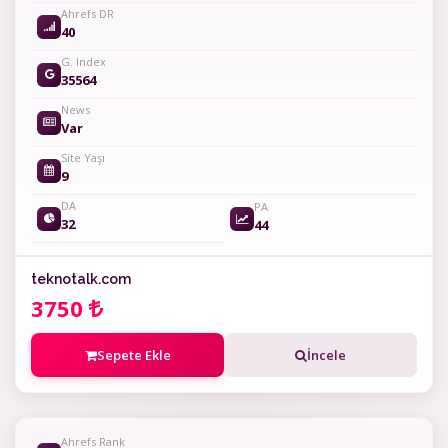
Ahrefs DR
40
G. Index
35564
News
Var
Site Yaşı
9
DA
PA
32
44
teknotalk.com
3750
Sepete Ekle
İncele
Ahrefs Rank