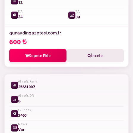
12
DA
PA
24
39
gunaydingazetesi.com.tr
600
Sepete Ekle
İncele
Ahrefs Rank
25851007
Ahrefs DR
8
G. Index
3460
News
Var