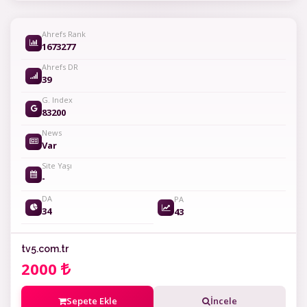
Ahrefs Rank
1673277
Ahrefs DR
39
G. Index
83200
News
Var
Site Yaşı
-
DA
PA
34
43
tv5.com.tr
2000
Sepete Ekle
İncele