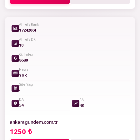
Ahrefs Rank
17242061
Ahrefs DR
10
G. Index
8680
News
Yok
Site Yaşı
-
DA
PA
54
43
ankaragundem.com.tr
1250