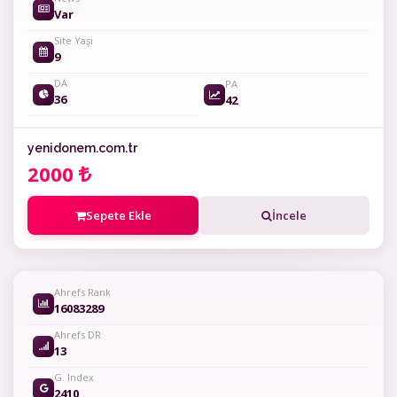
Var
Site Yaşı
9
DA
PA
36
42
yenidonem.com.tr
2000
Sepete Ekle
İncele
Ahrefs Rank
16083289
Ahrefs DR
13
G. Index
2410