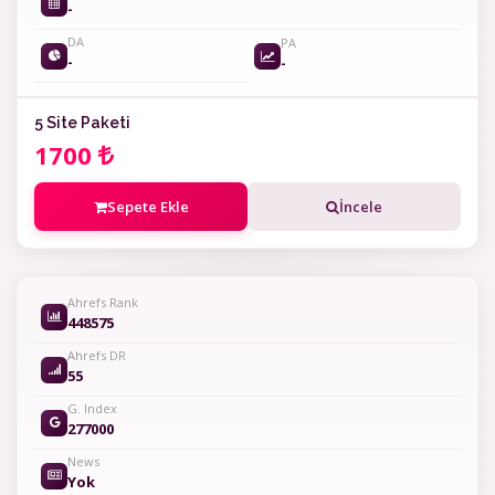
-
DA
PA
-
-
5 Site Paketi
1700
Sepete Ekle
İncele
Ahrefs Rank
448575
Ahrefs DR
55
G. Index
277000
News
Yok