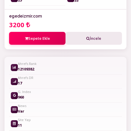
25
35
egedeizmir.com
3200
Sepete Ekle
İncele
Ahrefs Rank
12109382
Ahrefs DR
17
G. Index
960
News
Var
Site Yaşı
11