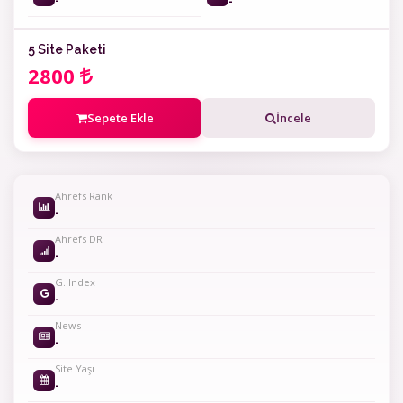
-
-
5 Site Paketi
2800
Sepete Ekle
İncele
Ahrefs Rank
-
Ahrefs DR
-
G. Index
-
News
-
Site Yaşı
-