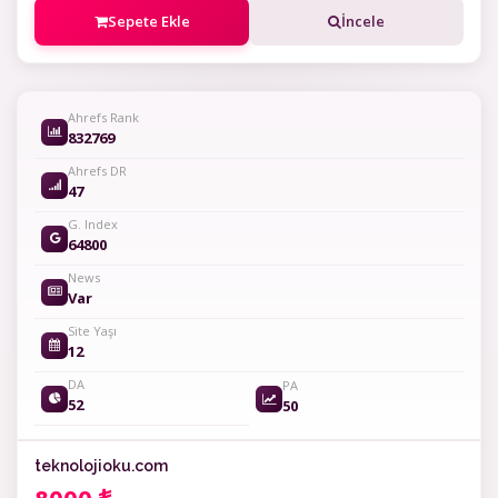
Sepete Ekle
İncele
Ahrefs Rank
832769
Ahrefs DR
47
G. Index
64800
News
Var
Site Yaşı
12
DA
PA
52
50
teknolojioku.com