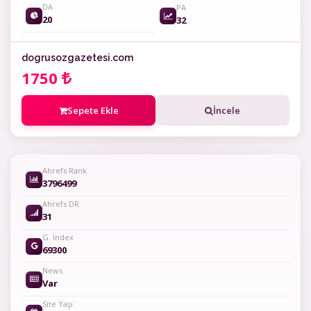
DA
PA
20
32
dogrusozgazetesi.com
1750
Sepete Ekle
İncele
Ahrefs Rank
3796499
Ahrefs DR
31
G. Index
69300
News
Var
Site Yaşı