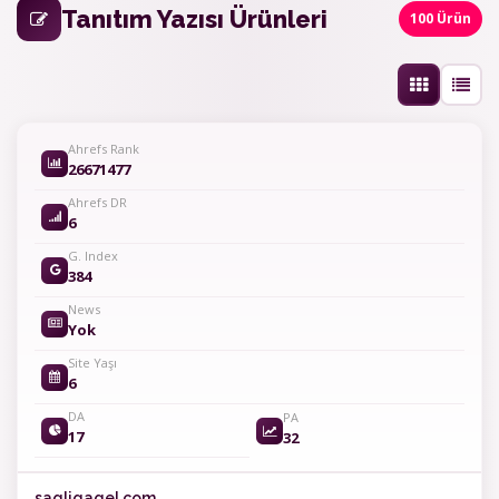
Tanıtım Yazısı Ürünleri
100 Ürün
Ahrefs Rank
26671477
Ahrefs DR
6
G. Index
384
News
Yok
Site Yaşı
6
DA
PA
17
32
sagligagel.com