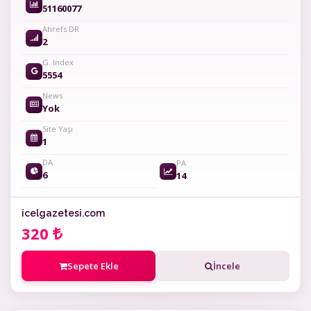
51160077
Ahrefs DR
2
G. Index
5554
News
Yok
Site Yaşı
1
DA
PA
6
14
icelgazetesi.com
320
Sepete Ekle
İncele