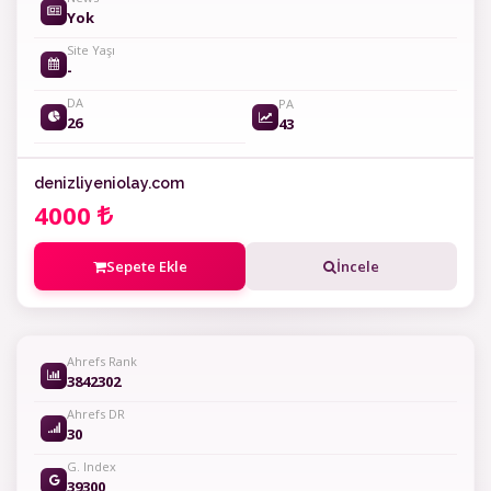
Yok
Site Yaşı
-
DA
PA
26
43
denizliyeniolay.com
4000
Sepete Ekle
İncele
Ahrefs Rank
3842302
Ahrefs DR
30
G. Index
39300