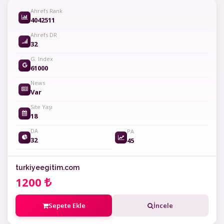
Ahrefs Rank
4042511
Ahrefs DR
32
G. Index
61000
News
Var
Site Yaşı
18
DA
PA
32
45
turkiyeegitim.com
1200
Sepete Ekle
İncele