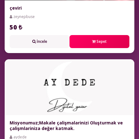
çeviri
zeynepbuse
50 ₺
İncele
Sepet
Misyonumuz;Makale çalişmalarinizi Oluşturmak ve
çalişmlariniza değer katmak.
aydede