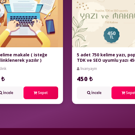
elime makale ( isteğe
5 adet 750 kelime yazı, pop
linklenerek yazılır )
TDK ve SEO uyumlu yazı 45
link
livanyayin
 ₺
450 ₺
İncele
Sepet
İncele
Sepe