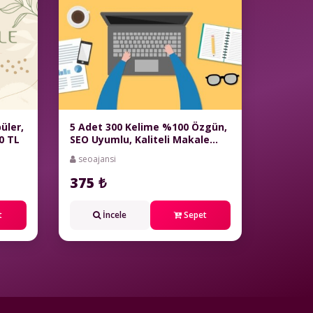
üler,
5 Adet 300 Kelime %100 Özgün,
0 TL
SEO Uyumlu, Kaliteli Makale
Hizmeti
seoajansi
375 ₺
t
İncele
Sepet