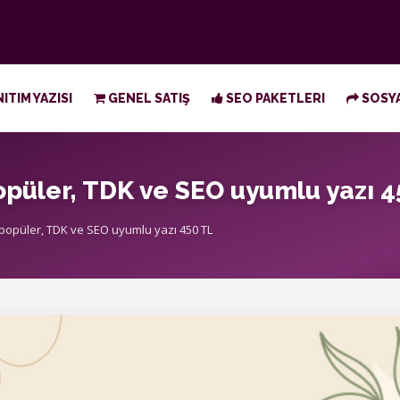
ITIM YAZISI
GENEL SATIŞ
SEO PAKETLERI
SOSYA
popüler, TDK ve SEO uyumlu yazı 4
 popüler, TDK ve SEO uyumlu yazı 450 TL