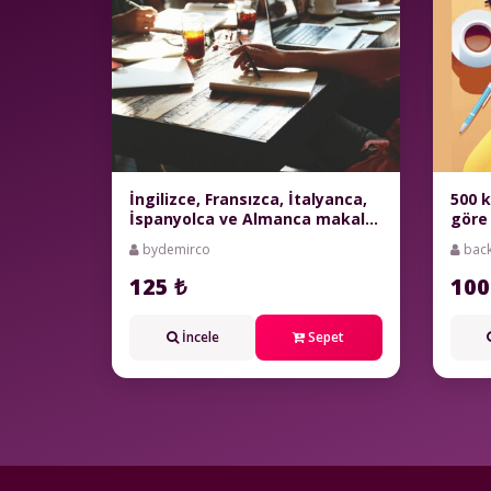
İngilizce, Fransızca, İtalyanca,
500 k
İspanyolca ve Almanca makale
göre 
hazırlarım
bydemirco
back
125 ₺
100
İncele
Sepet