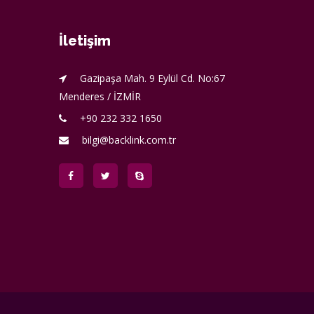
İletişim
Gazipaşa Mah. 9 Eylül Cd. No:67
Menderes / İZMİR
+90 232 332 1650
bilgi@backlink.com.tr