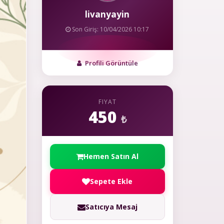
livanyayin
Son Giriş: 10/04/2026 10:17
Profili Görüntüle
FIYAT
450
₺
Hemen Satın Al
Sepete Ekle
Satıcıya Mesaj