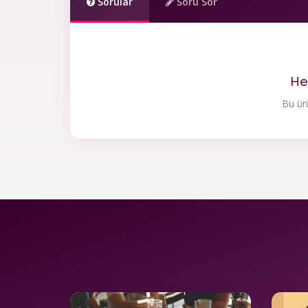
Sorular
Soru Sor
He
Bu ürü