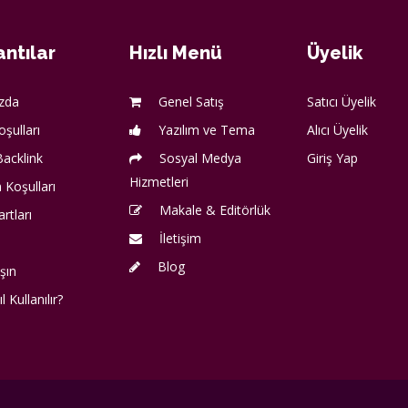
ntılar
Hızlı Menü
Üyelik
zda
Genel Satış
Satıcı Üyelik
oşulları
Yazılım ve Tema
Alıcı Üyelik
acklink
Sosyal Medya
Giriş Yap
Hizmetleri
 Koşulları
Makale & Editörlük
artları
İletişim
Blog
şın
l Kullanılır?