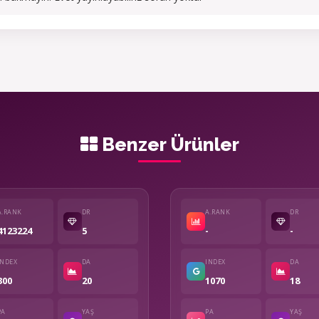
Benzer Ürünler
A.RANK
DR
A.RANK
DR
4123224
5
-
-
INDEX
DA
INDEX
DA
300
20
1070
18
PA
YAŞ
PA
YAŞ