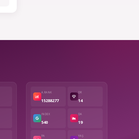
A.RANK
DR
15288277
14
INDEX
DA
540
19
PA
YAŞ