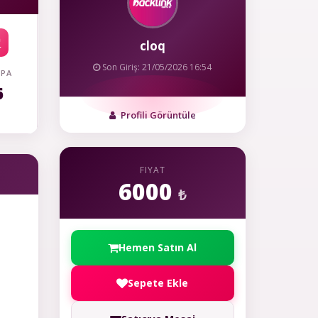
cloq
Son Giriş: 21/05/2026 16:54
 PA
6
Profili Görüntüle
FIYAT
6000
₺
Hemen Satın Al
Sepete Ekle