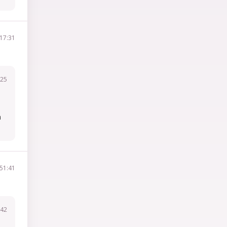
17:31
:25
a
51:41
:42