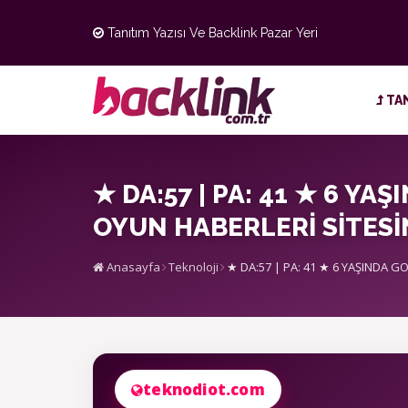
Tanıtım Yazısı Ve Backlink Pazar Yeri
TAN
★ DA:57 | PA: 41 ★ 6 Y
OYUN HABERLERİ SİTESİN
Anasayfa
Teknoloji
★ DA:57 | PA: 41 ★ 6 YAŞINDA G
teknodiot.com