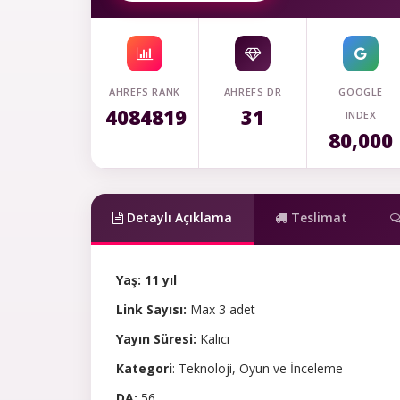
AHREFS RANK
AHREFS DR
GOOGLE
4084819
31
INDEX
80,000
Detaylı Açıklama
Teslimat
Yaş: 11 yıl
Link Sayısı:
Max 3 adet
Yayın Süresi:
Kalıcı
Kategori
: Teknoloji, Oyun ve İnceleme
DA:
56