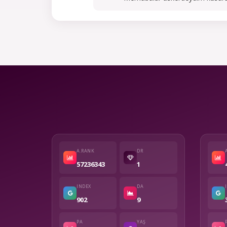
A.RANK
DR
57236343
1
INDEX
DA
902
9
PA
YAŞ