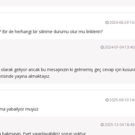
2024-06-29 10:
Bir de herhangi bir silinme durumu olur mu linklerin?
2024-07-04 13:40
ms olarak geliyor ancak bu mesajınızın ki gelmemiş geç cevap için kusur
erisinde yayına almaktayız.
2025-09-10 14:
ışma yabailyor muyuz
2025-12-04 18:49
bakmayın. Evet yayınlayabiliriz sorun yoktur