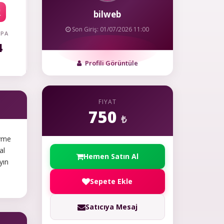
bilweb
Son Giriş: 01/07/2026 11:00
 PA
4
Profili Görüntüle
FIYAT
750
₺
ivme
al
Hemen Satın Al
yın
Sepete Ekle
Satıcıya Mesaj