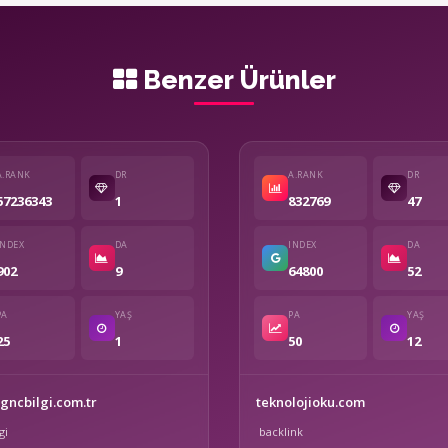
Benzer Ürünler
A.RANK
DR
A.RANK
DR
57236343
1
832769
47
INDEX
DA
INDEX
DA
902
9
64800
52
PA
YAŞ
PA
YAŞ
25
1
50
12
ncbilgi.com.tr
teknolojioku.com
gi
backlink