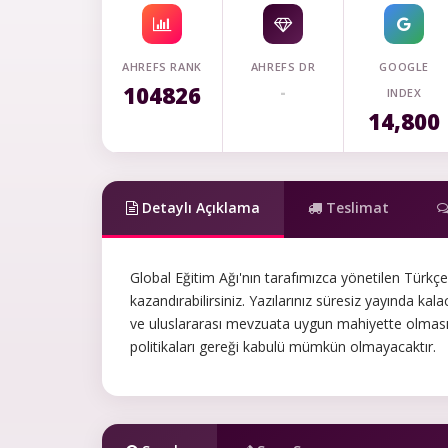
AHREFS RANK
AHREFS DR
GOOGLE
104826
-
INDEX
14,800
Detaylı Açıklama
Teslimat
Global Eğitim Ağı'nın tarafımızca yönetilen Türkçe
kazandırabilirsiniz. Yazılarınız süresiz yayında kalac
ve uluslararası mevzuata uygun mahiyette olması
politikaları gereği kabulü mümkün olmayacaktır.