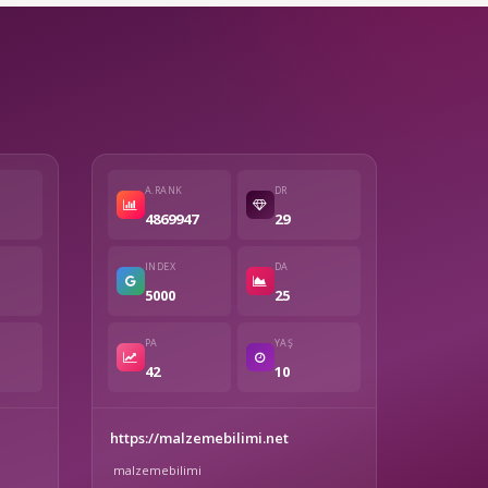
A.RANK
DR
4869947
29
INDEX
DA
5000
25
PA
YAŞ
42
10
https://malzemebilimi.net
malzemebilimi