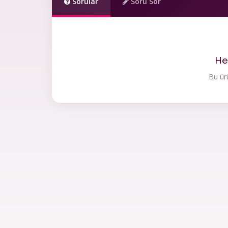
Sorular
Soru Sor
He
Bu ürü