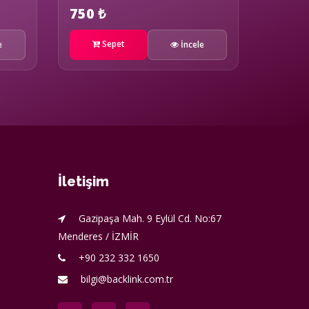
750 ₺
Sepet
e
İncele
İletişim
Gazipaşa Mah. 9 Eylül Cd. No:67
Menderes / İZMİR
+90 232 332 1650
bilgi@backlink.com.tr