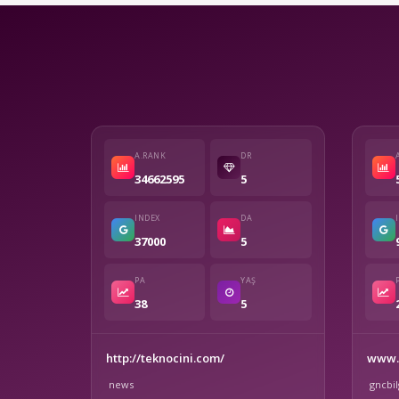
A.RANK
DR
34662595
5
INDEX
DA
37000
5
PA
YAŞ
38
5
http://teknocini.com/
www.g
news
gncbil