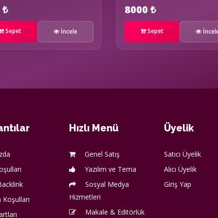
 ₺
8000 ₺
Sepet
Sepet
İncele
İncel
ntılar
Hızlı Menü
Üyelik
zda
Genel Satış
Satıcı Üyelik
oşulları
Yazılım ve Tema
Alıcı Üyelik
acklink
Sosyal Medya
Giriş Yap
Hizmetleri
 Koşulları
Makale & Editörlük
artları