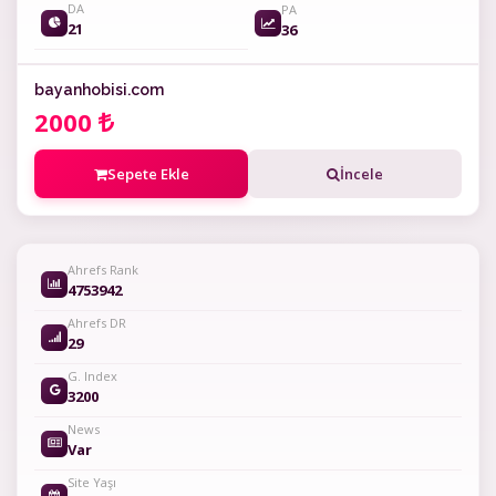
DA
PA
21
36
bayanhobisi.com
2000
Sepete Ekle
İncele
Ahrefs Rank
4753942
Ahrefs DR
29
G. Index
3200
News
Var
Site Yaşı