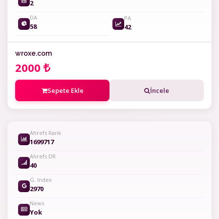
2
DA
PA
58
42
wroxe.com
2000
Sepete Ekle
İncele
Ahrefs Rank
1699717
Ahrefs DR
40
G. Index
2970
News
Yok