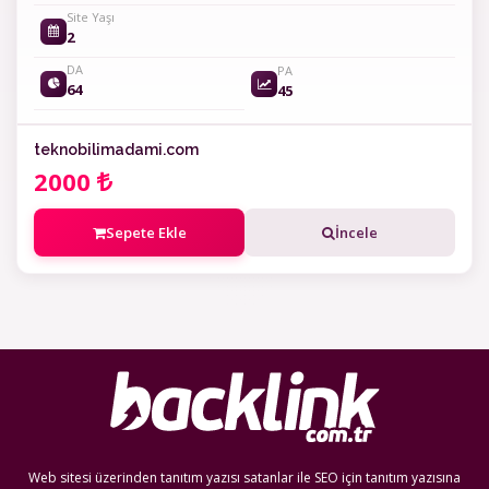
Site Yaşı
2
DA
PA
64
45
teknobilimadami.com
2000
Sepete Ekle
İncele
Web sitesi üzerinden tanıtım yazısı satanlar ile SEO için tanıtım yazısına