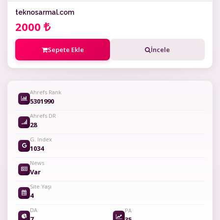
teknosarmal.com
2000
Sepete Ekle
İncele
Ahrefs Rank
5301990
Ahrefs DR
28
G. Index
1034
News
Var
Site Yaşı
4
DA
PA
7
35