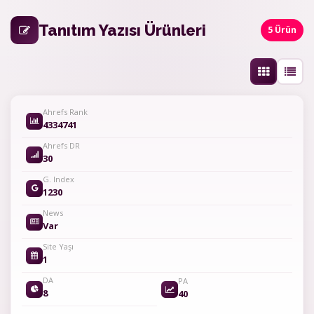
Tanıtım Yazısı Ürünleri
5 Ürün
Ahrefs Rank
4334741
Ahrefs DR
30
G. Index
1230
News
Var
Site Yaşı
1
DA
PA
8
40