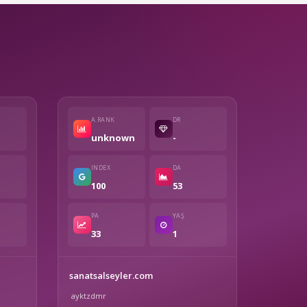
A.RANK
DR
unknown
-
INDEX
DA
100
53
PA
YAŞ
33
1
sanatsalseyler.com
ayktzdmr