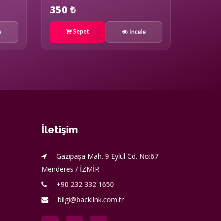
350 ₺
Sepet
e
İncele
İletişim
Gazipaşa Mah. 9 Eylül Cd. No:67
Menderes / İZMİR
+90 232 332 1650
bilgi@backlink.com.tr