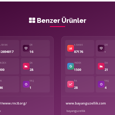
Benzer Ürünler
A.RANK
DR
A.RANK
DR
12694017
16
87176
-
INDEX
DA
INDEX
DA
300
28
1500
21
PA
YAŞ
PA
YAŞ
46
1
28
4
://www.rnc8.org/
www.bayanguzellik.com
x
bayanguzellik