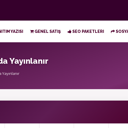
ITIM YAZISI
GENEL SATIŞ
SEO PAKETLERI
SOSYA
da Yayınlanır
 Yayınlanır