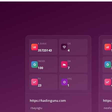
A.RANK
DR
35725143
4
INDEX
DA
100
7
PA
YAŞ
23
1
https://kadingunu.com
https
rbayoglu
nexfo