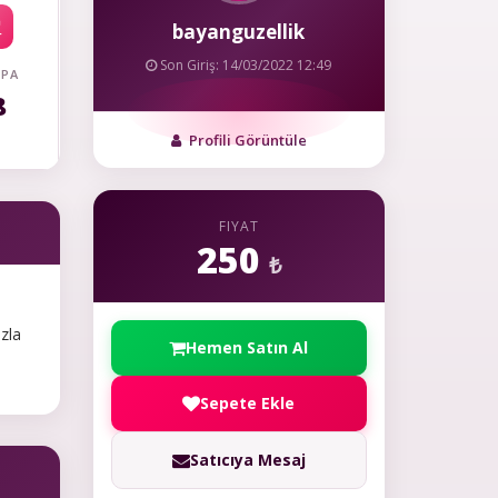
bayanguzellik
Son Giriş: 14/03/2022 12:49
 PA
8
Profili Görüntüle
FIYAT
250
₺
azla
Hemen Satın Al
Sepete Ekle
Satıcıya Mesaj