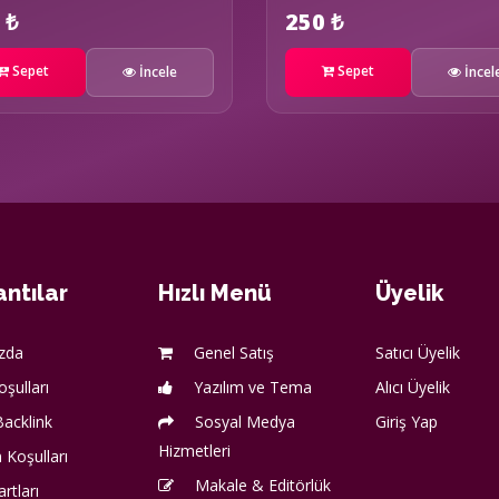
 ₺
250 ₺
Sepet
Sepet
İncele
İncel
ntılar
Hızlı Menü
Üyelik
zda
Genel Satış
Satıcı Üyelik
oşulları
Yazılım ve Tema
Alıcı Üyelik
acklink
Sosyal Medya
Giriş Yap
Hizmetleri
 Koşulları
Makale & Editörlük
artları