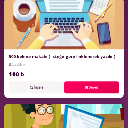
500 kelime makale ( isteğe göre linklenerek yazılır )
backlink
100 ₺
İncele
Sepet