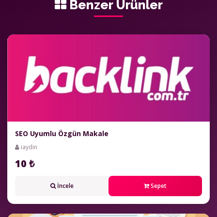
Benzer Ürünler
SEO Uyumlu Özgün Makale
iaydin
10 ₺
İncele
Sepet