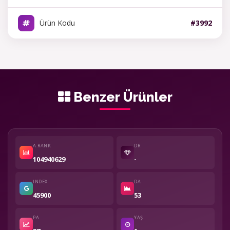
Ürün Kodu
#3992
Benzer Ürünler
A.RANK
DR
104940629
-
INDEX
DA
45900
53
PA
YAŞ