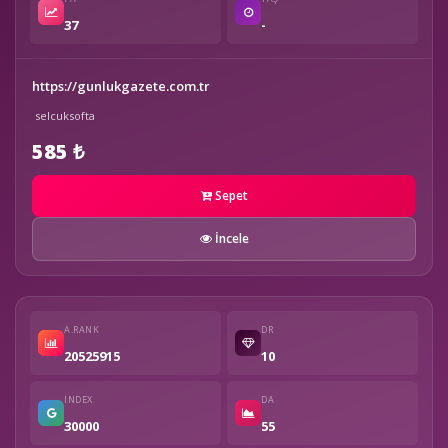
37
-
https://gunlukgazete.com.tr
selcuksofta
585 ₺
Sepet
İncele
A.RANK
DR
20525915
10
INDEX
DA
30000
55