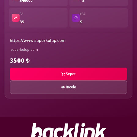
340000
18
PA
YAŞ
39
9
https://www.superkulup.com
superkulup-com
3500 ₺
Sepet
İncele