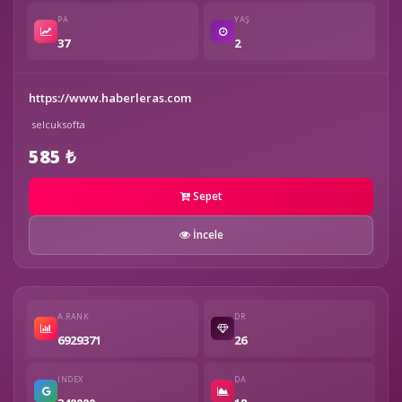
PA
YAŞ
37
2
https://www.haberleras.com
selcuksofta
585 ₺
Sepet
İncele
A.RANK
DR
6929371
26
INDEX
DA