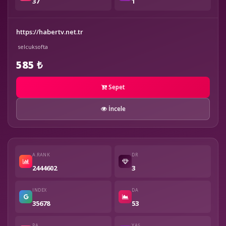
37
1
https://habertv.net.tr
selcuksofta
585 ₺
Sepet
İncele
A.RANK
DR
2444602
3
INDEX
DA
35678
53
PA
YAŞ