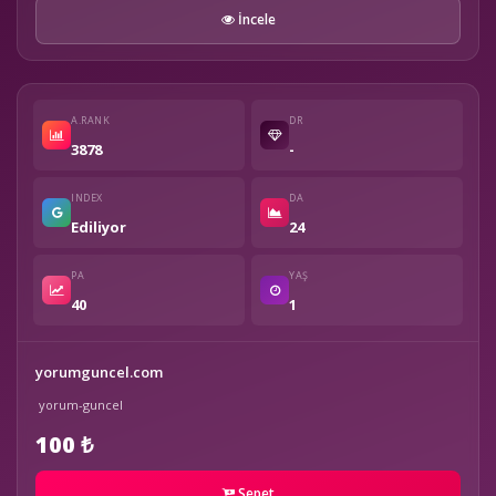
İncele
A.RANK
DR
3878
-
INDEX
DA
Ediliyor
24
PA
YAŞ
40
1
yorumguncel.com
yorum-guncel
100 ₺
Sepet