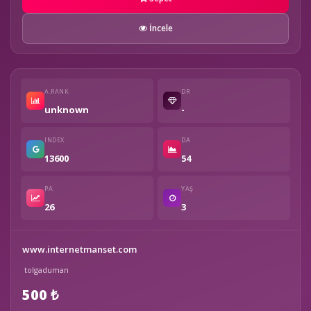
İncele
A.RANK
DR
unknown
-
INDEX
DA
13600
54
PA
YAŞ
26
3
www.internetmanset.com
tolgaduman
500 ₺