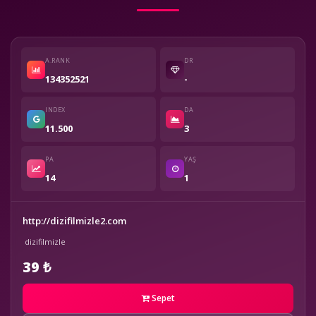
A.RANK
DR
134352521
-
INDEX
DA
11.500
3
PA
YAŞ
14
1
http://dizifilmizle2.com
dizifilmizle
39 ₺
Sepet