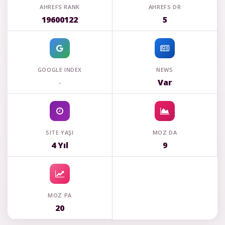
AHREFS RANK
AHREFS DR
19600122
5
GOOGLE INDEX
NEWS
-
Var
SITE YAŞI
MOZ DA
4 Yıl
9
MOZ PA
20