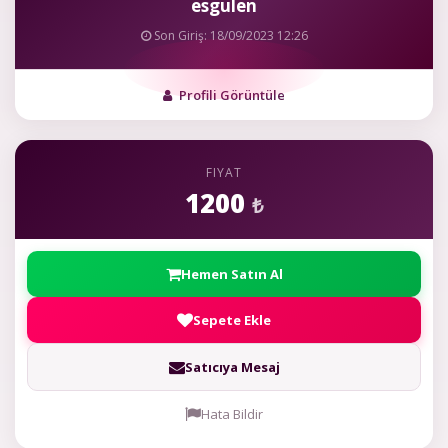
esgulen
Son Giriş: 18/09/2023 12:26
Profili Görüntüle
FIYAT
1200
₺
Hemen Satın Al
Sepete Ekle
Satıcıya Mesaj
Hata Bildir