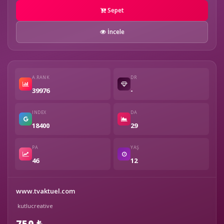
Sepet
İncele
A.RANK
DR
39976
-
INDEX
DA
18400
29
PA
YAŞ
46
12
www.tvaktuel.com
kutlucreative
750 ₺