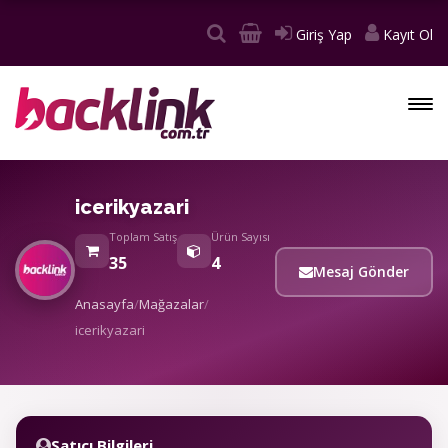
Giriş Yap
Kayıt Ol
icerikyazari
Toplam Satış
Ürün Sayısı
35
4
Mesaj Gönder
Anasayfa
/
Mağazalar
/
icerikyazari
Satıcı Bilgileri