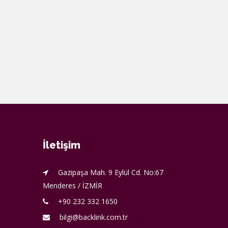
İletişim
Gazipaşa Mah. 9 Eylül Cd. No:67
Menderes / İZMİR
+90 232 332 1650
bilgi@backlink.com.tr