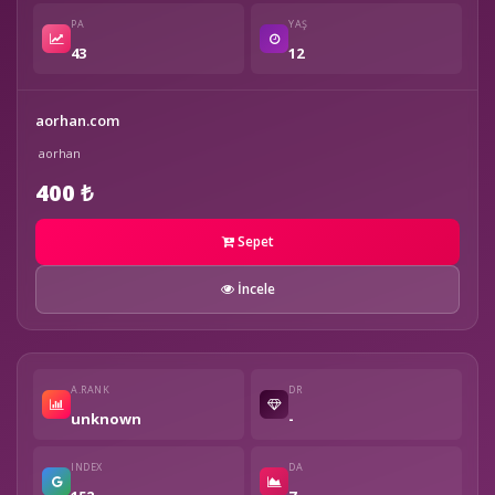
PA
YAŞ
43
12
aorhan.com
aorhan
400 ₺
Sepet
İncele
A.RANK
DR
unknown
-
INDEX
DA