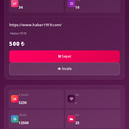
34
10
https://www.haber1919.com/
Haber1919
500 ₺
Sepet
İncele
A.RANK
DR
5230
-
INDEX
DA
12500
25