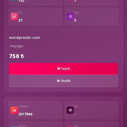
152
7
PA
YAŞ
27
3
wordpresstr.com
rbayoglu
750 ₺
Sepet
İncele
A.RANK
DR
2517944
-
INDEX
DA