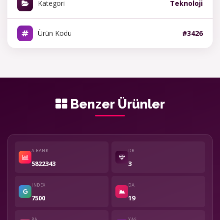
Kategori
Teknoloji
Ürün Kodu
#3426
Benzer Ürünler
A.RANK
DR
5822343
3
INDEX
DA
7500
19
PA
YAŞ