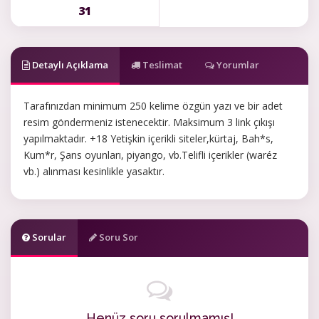
31
Detaylı Açıklama
Teslimat
Yorumlar
Tarafınızdan minimum 250 kelime özgün yazı ve bir adet
resim göndermeniz istenecektir. Maksimum 3 link çıkışı
yapılmaktadır. +18 Yetişkin içerikli siteler,kürtaj, Bah*s,
Kum*r, Şans oyunları, piyango, vb.Telifli içerikler (waréz
vb.) alınması kesinlikle yasaktır.
Sorular
Soru Sor
Henüz soru sorulmamış!