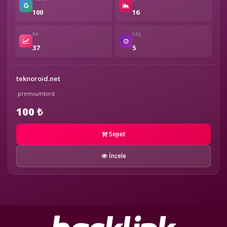
100
16
PA
YAŞ
37
5
teknoroid.net
premiumbird
100 ₺
Sepet
İncele