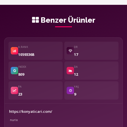
Benzer Ürünler
A.RANK
DR
10593368
17
INDEX
DA
809
12
PA
YAŞ
23
9
https://konyaticari.com/
nurix