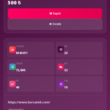
500 ₺
Sepet
İncele
A.RANK
DR
8545411
23
INDEX
DA
72,600
32
PA
YAŞ
40
10
https://www.borsatek.com/
libertesatici