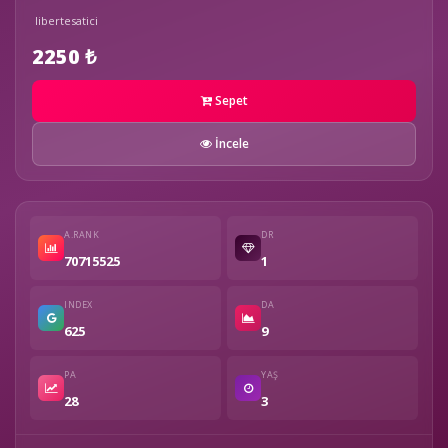
libertesatici
2250 ₺
Sepet
İncele
A.RANK
DR
70715525
1
INDEX
DA
625
9
PA
YAŞ
28
3