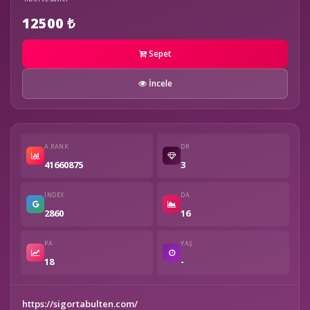
12500 ₺
Sepet
İncele
A.RANK
DR
41660875
3
INDEX
DA
2860
16
PA
YAŞ
18
-
https://sigortabulten.com/