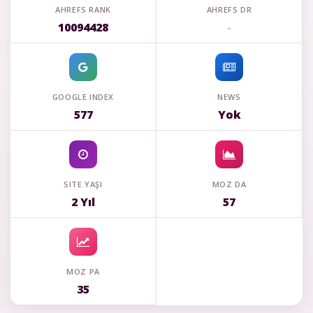
AHREFS RANK
AHREFS DR
10094428
-
GOOGLE INDEX
NEWS
577
Yok
SITE YAŞI
MOZ DA
2 Yıl
57
MOZ PA
35