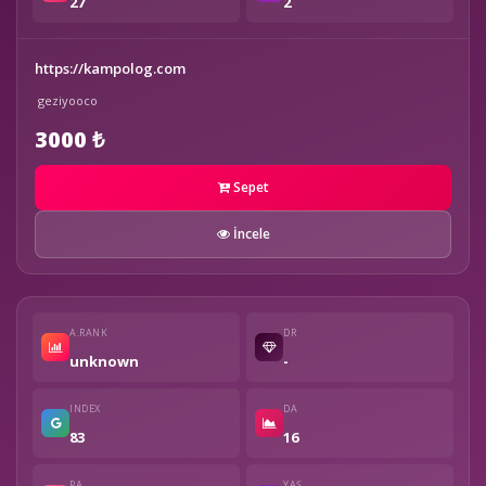
27
2
https://kampolog.com
geziyooco
3000 ₺
Sepet
İncele
A.RANK
DR
unknown
-
INDEX
DA
83
16
PA
YAŞ