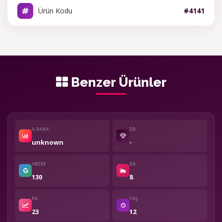
Ürün Kodu
#4141
Benzer Ürünler
A.RANK
DR
unknown
-
INDEX
DA
130
8
PA
YAŞ
23
12