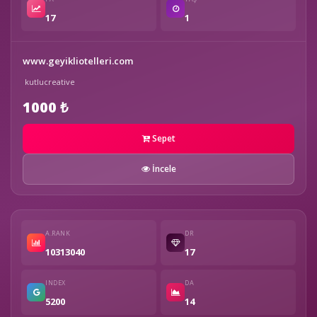
17
1
www.geyikliotelleri.com
kutlucreative
1000 ₺
Sepet
İncele
A.RANK
DR
10313040
17
INDEX
DA
5200
14