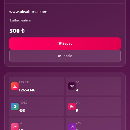
www.aksabursa.com
kutlucreative
300 ₺
Sepet
İncele
A.RANK
DR
12654346
4
INDEX
DA
458
9
PA
YAŞ