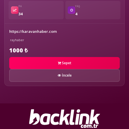
PA
YAŞ
34
4
https://karavanhaber.com
rayhaber
1000 ₺
Sepet
İncele