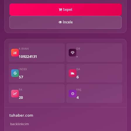
Sepet
İncele
A.RANK
DR
109224131
-
INDEX
DA
57
6
PA
YAŞ
20
4
tuhaber.com
backlinkcim