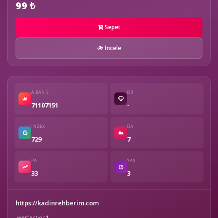
99 ₺
Sepet
İncele
A.RANK
DR
71107151
-
INDEX
DA
729
7
PA
YAŞ
33
3
https://kadinrehberim.com
werfection1