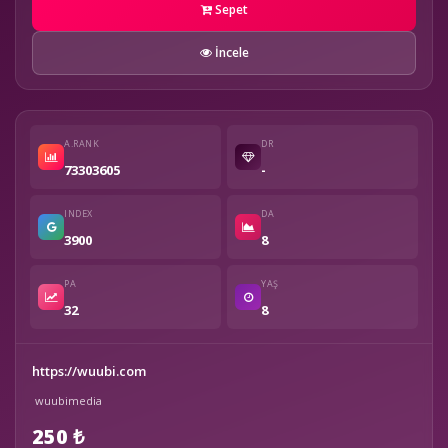
Sepet
İncele
A.RANK
DR
73303605
-
INDEX
DA
3900
8
PA
YAŞ
32
8
https://wuubi.com
wuubimedia
250 ₺