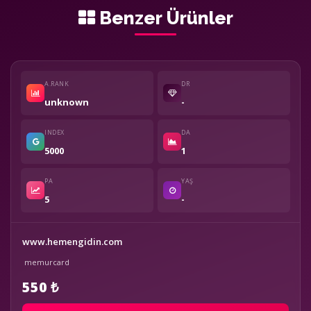
Benzer Ürünler
A.RANK
DR
unknown
-
INDEX
DA
5000
1
PA
YAŞ
5
-
www.hemengidin.com
memurcard
550 ₺