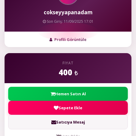
cokseyyapanadam
Son Giriş: 11/09/2025 17:01
Profili Görüntüle
FIYAT
400
₺
Hemen Satın Al
Sepete Ekle
Satıcıya Mesaj