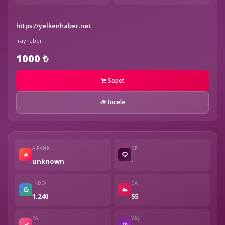
https://yelkenhaber.net
rayhaber
1000 ₺
Sepet
İncele
A.RANK
DR
unknown
-
INDEX
DA
1.240
55
PA
YAŞ