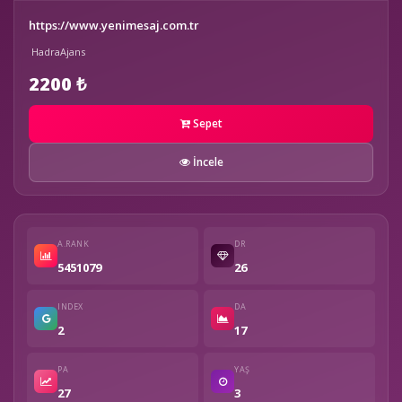
https://www.yenimesaj.com.tr
HadraAjans
2200 ₺
Sepet
İncele
A.RANK
DR
5451079
26
INDEX
DA
2
17
PA
YAŞ
27
3