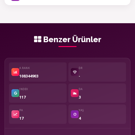
Benzer Ürünler
A.RANK
DR
108344903
-
INDEX
DA
117
3
PA
YAŞ
17
4