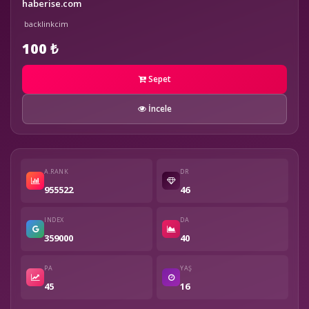
haberise.com
backlinkcim
100 ₺
Sepet
İncele
A.RANK
DR
955522
46
INDEX
DA
359000
40
PA
YAŞ
45
16