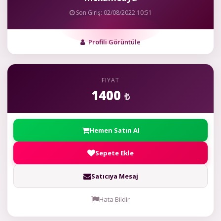
Son Giriş: 02/08/2022 10:51
Profili Görüntüle
FIYAT
1400
₺
Hemen Satın Al
Sepete Ekle
Satıcıya Mesaj
Hata Bildir