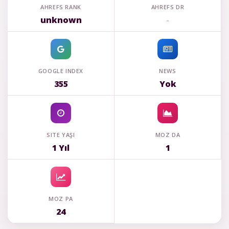
AHREFS RANK
AHREFS DR
unknown
-
GOOGLE INDEX
NEWS
355
Yok
SITE YAŞI
MOZ DA
1 Yıl
1
MOZ PA
24