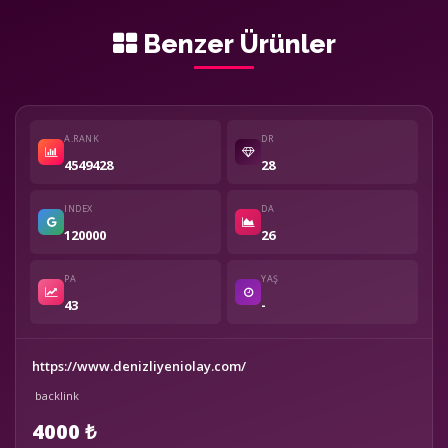
Benzer Ürünler
A.RANK
DR
4549428
28
INDEX
DA
120000
26
PA
YAŞ
43
-
https://www.denizliyeniolay.com/
backlink
4000 ₺