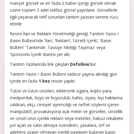
manşet görseli ve en fazla 2 haber içeriği görseli olmak
üzere toplam 3 adet telifsiz görsel yayınlanır. Görsellerle
ilgili yaşanacak telif sorunları tanıtım yazısını verene rücu
ettirilir.
Resmi İlan ve Reklam Yönetmeliği gereği Tanıtım Yazısı /
Basın Bülteni’nde
‘İlan’, ‘Reklam’, ‘Ücretli İçerik’, ‘Basın
Bülteni’ 'Tanıtımdır. Tavsiye Niteliği Taşımaz' veya
‘Sponsorlu İçerik’
ibaresi yer alır.
Tanıtım Yazılarında link çıkışları
Dofollow
’dur.
Tanıtım Yazısı / Basın Bülteni sadece yayına alındığı gün
içinde en fazla
1 kez
revize yapılır.
Tütün ve tütün ürünleri, elektronik sigara, kripto para,
medyumluk, büyü ve büyücülük, bahis, siyasi, kişi haklarına
saldıran, ırkçı, cinsiyet ayrımcılığı ve nefret söylemi içeren
manipülatif, provakasyona açık metin ve görseller, cinsellik
ve cinsel ürün içerikli reklam veya metinler, haksız rekabete
yol açan ve satın almaya özendiren, yasalara, örf ve
adetlere uygun olmayan içerikli paylaşım bulunan basın