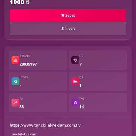
1900 ₺
Sepet
İncele
A.RANK
DR
28039197
7
INDEX
DA
-
1
PA
YAŞ
35
14
https://www.tuncbilekreklam.com.tr/
tuncbilekreklam