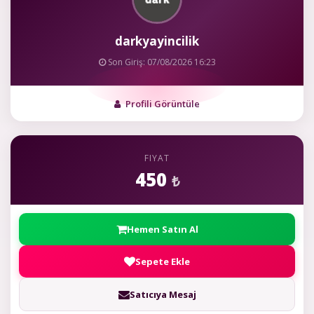
darkyayincilik
Son Giriş: 07/08/2026 16:23
Profili Görüntüle
FIYAT
450
₺
Hemen Satın Al
Sepete Ekle
Satıcıya Mesaj