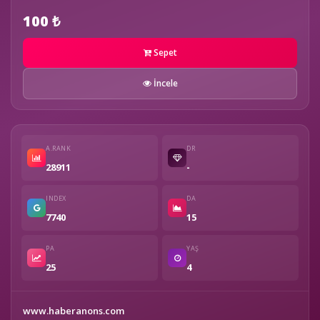
100 ₺
Sepet
İncele
A.RANK
DR
28911
-
INDEX
DA
7740
15
PA
YAŞ
25
4
www.haberanons.com