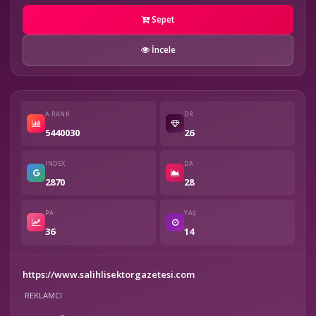
Sepet
İncele
A.RANK
DR
5440030
26
INDEX
DA
2870
28
PA
YAŞ
36
14
https://www.salihlisektorgazetesi.com
REKLAMCI