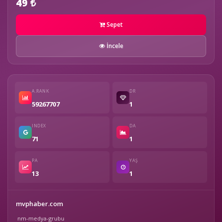
49 ₺
Sepet
İncele
A.RANK
DR
59267707
1
INDEX
DA
71
1
PA
YAŞ
13
1
mvphaber.com
nm-medya-grubu