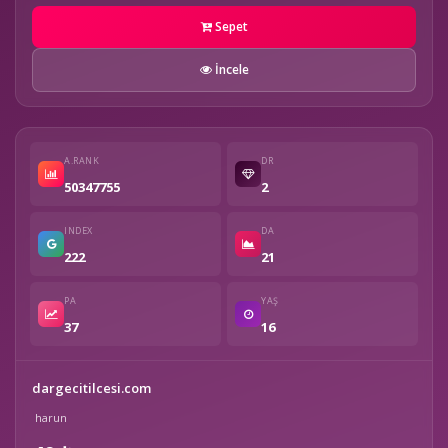
Sepet
İncele
A.RANK
DR
50347755
2
INDEX
DA
222
21
PA
YAŞ
37
16
dargecitilcesi.com
harun