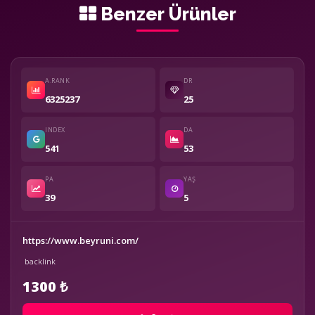
Benzer Ürünler
A.RANK
DR
6325237
25
INDEX
DA
541
53
PA
YAŞ
39
5
https://www.beyruni.com/
backlink
1300 ₺