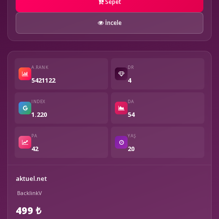
Sepet
İncele
A.RANK
DR
5421122
4
INDEX
DA
1.220
54
PA
YAŞ
42
20
aktuel.net
BacklinkV
499 ₺