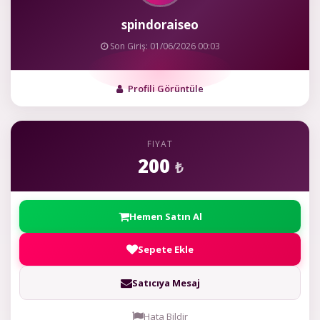
spindoraiseo
Son Giriş: 01/06/2026 00:03
Profili Görüntüle
FIYAT
200
₺
Hemen Satın Al
Sepete Ekle
Satıcıya Mesaj
Hata Bildir