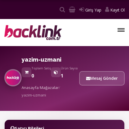
Giriş Yap
Kayıt Ol
yazim-uzmani
Toplam Satış
Ürün Sayısı
0
1
Mesaj Gönder
Anasayfa
/
Mağazalar
/
yazim-uzmani
Satıcı Bilgileri