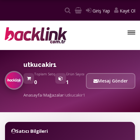
Giriş Yap
Kayıt Ol
utkucakir1
Toplam Satış
Ürün Sayısı
Mesaj Gönder
0
1
Anasayfa
/
Mağazalar
/
utkucakir1
Satıcı Bilgileri