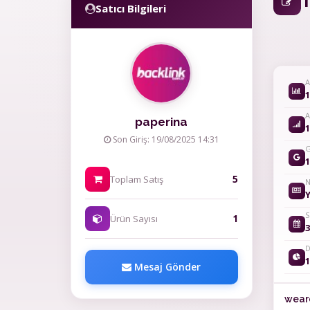
T
Satıcı Bilgileri
A
1
A
paperina
1
Son Giriş: 19/08/2025 14:31
G
1
5
Toplam Satış
N
S
1
Ürün Sayısı
3
D
1
Mesaj Gönder
wear