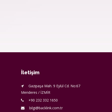
İletişim
Gazipaşa Mah. 9 Eylül Cd. No:67
Menderes / İZMİR
+90 232 332 1650
bilgi@backlink.com.tr