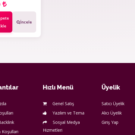
0
epete
İncele
Ekle
ntılar
Hızlı Menü
Üyelik
zda
Genel Satış
Satıcı Üyelik
oşulları
Yazılım ve Tema
Alıcı Üyelik
acklink
Sosyal Medya
Giriş Yap
Hizmetleri
 Koşulları