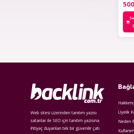
50
S
Bağla
Hakkımı
Üyelik K
Web sitesi üzerinden tanıtım yazısı
satanlar ile SEO için tanıtım yazısına
Neden B
ihtiyaç duyanları tek bir güvenilir çatı
Kullanım