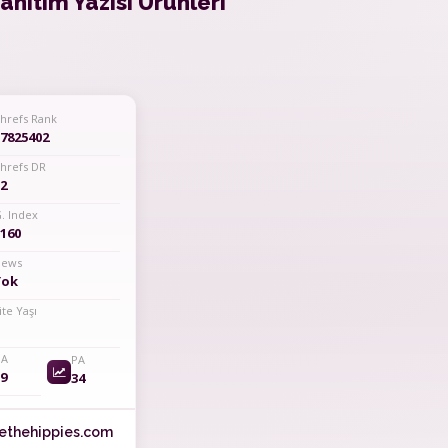
anıtım Yazısı Ürünleri
hrefs Rank
7825402
hrefs DR
2
. Index
160
ews
Yok
ite Yaşı
A
PA
9
34
ethehippies.com