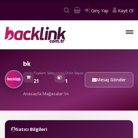
Giriş Yap
Kayıt Ol
bk
Toplam Satış
Ürün Sayısı
Mesaj Gönder
21
1
Anasayfa
/
Mağazalar
/
bk
Satıcı Bilgileri