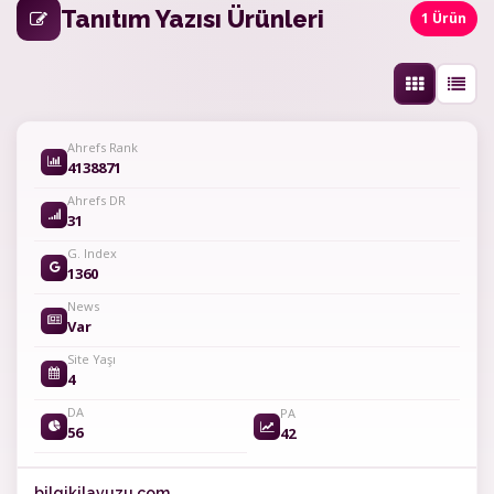
Tanıtım Yazısı Ürünleri
1 Ürün
Ahrefs Rank
4138871
Ahrefs DR
31
G. Index
1360
News
Var
Site Yaşı
4
DA
PA
56
42
bilgikilavuzu.com